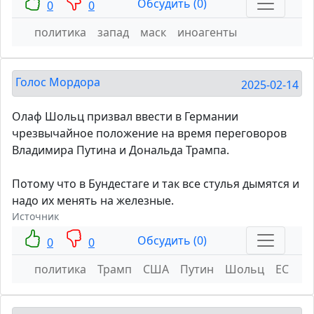
Обсудить (0)
0
0
политика
запад
маск
иноагенты
Голос Мордора
2025-02-14
Олаф Шольц призвал ввести в Германии
чрезвычайное положение на время переговоров
Владимира Путина и Дональда Трампа.
Потому что в Бундестаге и так все стулья дымятся и
надо их менять на железные.
Источник
Обсудить (0)
0
0
политика
Трамп
США
Путин
Шольц
ЕС