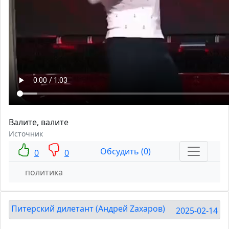
Валите, валите
Источник
Обсудить (0)
0
0
политика
Питерский дилетант (Андрей Zахаров)
2025-02-14