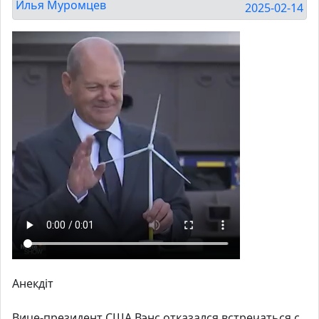
Илья Муромцев
2025-02-14
Анекдiт
Вице-президент США Вэнс отказался встречаться с