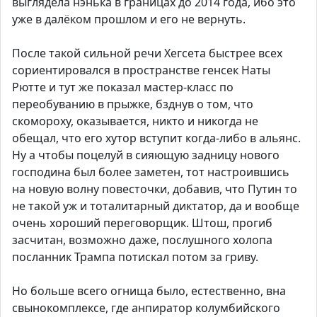
выглядела нэнька в границах до 2014 года, ибо это
уже в далёком прошлом и его не вернуть.
После такой сильной речи Хегсета быстрее всех
сориентировался в пространстве генсек Наты
Рютте и тут же показал мастер-класс по
переобуванию в прыжке, бзднув о том, что
скомороху, оказывается, никто и никогда не
обещал, что его хутор вступит когда-либо в альянс.
Ну а чтобы поцелуй в сияющую задницу нового
господина был более заметен, тот настроившись
на новую волну повесточки, добавив, что Путин то
не такой уж и тоталитарный диктатор, да и вообще
очень хороший переговорщик. Штош, прогиб
засчитан, возможно даже, послушного холопа
посланник Трампа потискал потом за гриву.
Но больше всего огнища было, естественно, вна
свынокомплексе, где анпиратор колумбийского