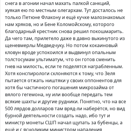
снега в агонии начал махать палкой санкций,
хуякая ею по местным олегархам. Тут досталось не
только Петюне Флакону и ещё кучке малознакомых
нам хряков, но и Бене Коломойскому, которого
благодарный крестник снова решил покошмарить.
Да чего там, прилетело даже в давно выкинутого из
щеневмерлы Медведчуку. Но потом кокаиновый
кловун вроде успокоился и выдвинул опальным
толстосумам ультиматум, что он готов сменить
гнев на милость, если те поделятся награбленным.
Хотя конспирологи склоняются к тому, что Зеля
пытается отжать ништяки у своих оппонентов для
хотя бы частичного погашения микрозайма от
вялого гегемона, ну или вообще передать тем
всякие шахты и другие рудники. Понятно, что на все
500 лярдов долларов там вряд-ли наберётся, но вид
бурной деятельности создать надо, ибо тут и
министр монеты СШП начал щупать за бубенцы, а
ещё и с ясноликим министром нападения