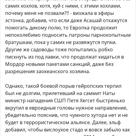
самих хохлов, хотя, хуй с ними, с этими хохлами,
почему меня не позвали?!! - визжала в эфиры
эстонка, добавив, что если даже Асашай откажутся
помогать дикому полю, то Европка продолжит
непоколебимо подносить патроны парнокопытным
братушкам, пока у самих не развяжутся пупки.
Другие же садоводы тоже попытались робко
пискнуть из под лавки, что продолжат кидаться в
Мордор новыми пакетами санкций, даже без
разрешения заокеанского хозяина.
Однако, такой боевой порыв гейропских терпил
был не долгим, прилетевший на саммит Наты
министр нападения СШП Петя Хегсет быстренько
вкрутил в евроидные головы нужное направление,
убедительно пояснив, что чумного хутора нет и не
будет в террористическом альянсе. Далее, эльф
добавил, чтобы вислоухое стадо и вовсе забыло как