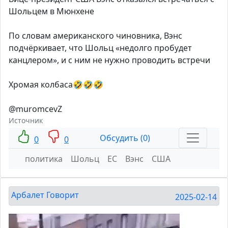
Шольцем в Мюнхене
По словам американского чиновника, Вэнс
подчёркивает, что Шольц «недолго пробудет
канцлером», и с ним не нужно проводить встречи
Хромая колбаса🤣🤣🤣
@muromcevZ
Источник
Обсудить (0)
0
0
политика
Шольц
ЕС
Вэнс
США
Арбалет Говорит
2025-02-14