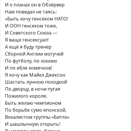
И о планах он в Обзёрвер
Нам поведал не таясь:
«Быть хочу генсеком НАТО!
И ООН генсеком тоже,
И Советского Союза —
Я ваще генсексуал!
А ещё я буду тренер
Сборной Англии могучей
По футболу, по хоккею
И по ебле хомячков!
Я хочу как Майкл Джексон
Шастать лунною походкой
По дворцу, в ночи пугая
Пожилого короля,
Быть желаю чемпионом
По борьбе сумо японской,
Вокалистом группы «Битлз»
И шашлычную открыть!
Я намерен стать богаче