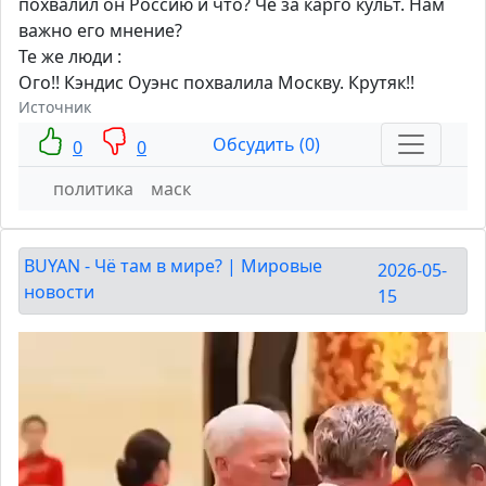
похвалил он Россию и что? Че за карго культ. Нам
важно его мнение?
Те же люди :
Ого!! Кэндис Оуэнс похвалила Москву. Крутяк!!
Источник
Обсудить (0)
0
0
политика
маск
BUYAN - Чё там в мире? | Мировые
2026-05-
новости
15