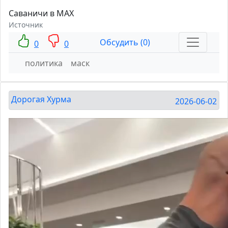
Саваничи в MAX
Источник
Обсудить (0)
0
0
политика
маск
Дорогая Хурма
2026-06-02