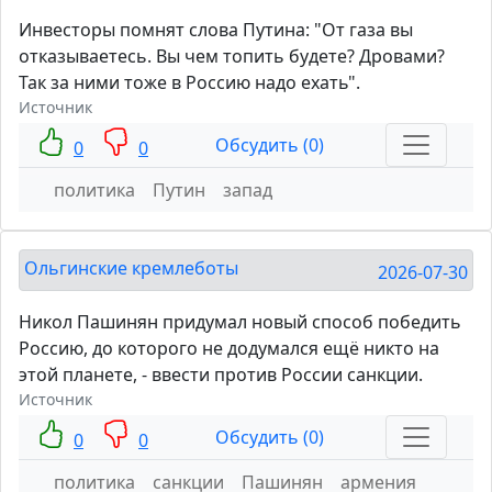
Инвесторы помнят слова Путина: "От газа вы
отказываетесь. Вы чем топить будете? Дровами?
Так за ними тоже в Россию надо ехать".
Источник
Обсудить (0)
0
0
политика
Путин
запад
Ольгинские кремлеботы
2026-07-30
Никол Пашинян придумал новый способ победить
Россию, до которого не додумался ещё никто на
этой планете, - ввести против России санкции.
Источник
Обсудить (0)
0
0
политика
санкции
Пашинян
армения