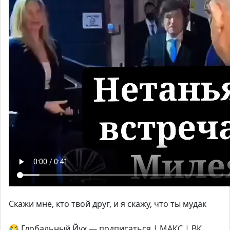
Скажи мне, кто твой друг, и я скажу, что ты мудак
😂 Глобальный Йух — подписаться | МАКС | ВК