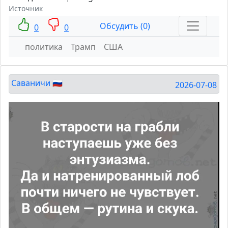
Источник
Обсудить (0)
0
0
политика
Трамп
США
Саваничи 🇷🇺
2026-07-08