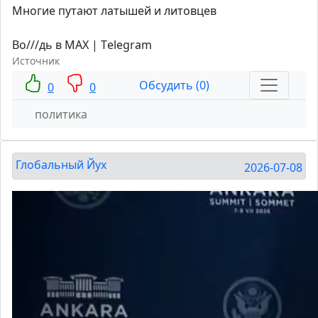
Многие путают латышей и литовцев
Во///дь в MAX | Тelegram
Источник
Обсудить (0)
0
0
политика
Глобальный Йух
2026-07-08