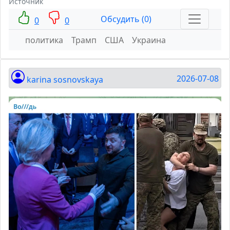
Источник
Обсудить (0)
0
0
политика
Трамп
США
Украина
2026-07-08
karina sosnovskaya