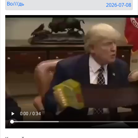
Во///дь
2026-07-08