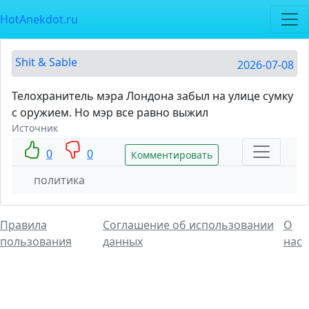
HotAnekdot.ru
Shit & Sable
2026-07-08
Телохранитель мэра Лондона забыл на улице сумку
с оружием. Но мэр все равно выжил
Источник
0
0
Комментировать
политика
Правила
Соглашение об использовании
О
пользования
данных
нас