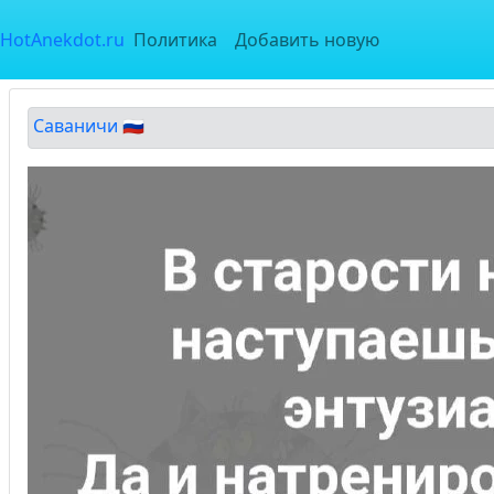
HotAnekdot.ru
Политика
Добавить новую
Саваничи 🇷🇺