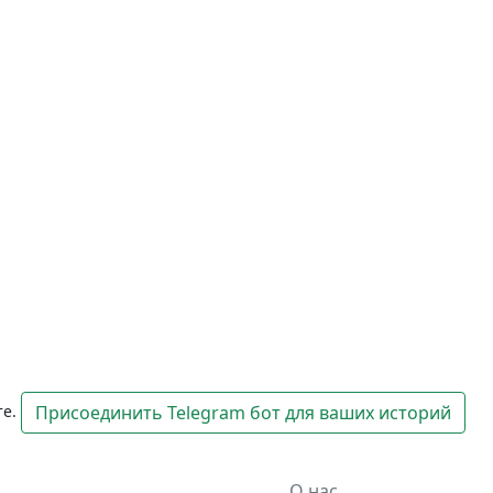
те.
Присоединить Telegram бот для ваших историй
О нас