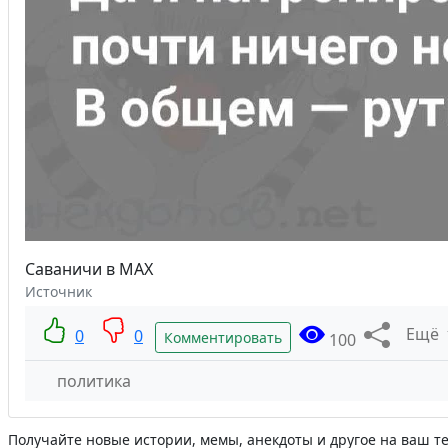
Саваничи в MAX
Источник
Ещё
0
0
Комментировать
100
политика
Получайте новые истории, мемы, анекдоты и другое на ваш т