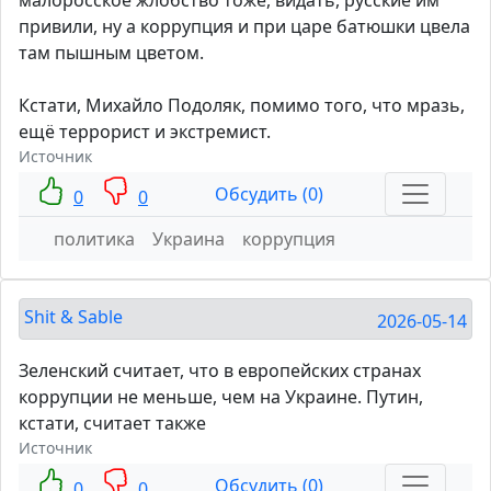
малоросское жлобство тоже, видать, русские им
привили, ну а коррупция и при царе батюшки цвела
там пышным цветом.
Кстати, Михайло Подоляк, помимо того, что мразь,
ещё террорист и экстремист.
Источник
Обсудить (0)
0
0
политика
Украина
коррупция
Shit & Sable
2026-05-14
Зеленский считает, что в европейских странах
коррупции не меньше, чем на Украине. Путин,
кстати, считает также
Источник
Обсудить (0)
0
0