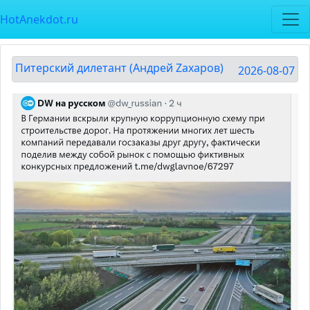
HotAnekdot.ru
Питерский дилетант (Андрей Zахаров)
2026-08-07