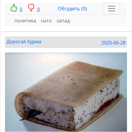
Обсудить (0)
0
0
политика
нато
запад
Дорогая Хурма
2025-06-28