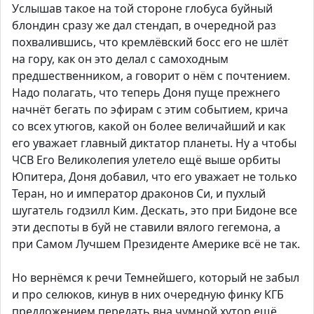
Услышав такое на той стороне глобуса буйный
блондин сразу же дал стендап, в очередной раз
похвалившись, что кремлёвский босс его не шлёт
на гору, как он это делал с самоходным
предшественником, а говорит о нём с почтением.
Надо полагать, что теперь Доня пуще прежнего
начнёт бегать по эфирам с этим событием, крича
со всех утюгов, какой он более величайший и как
его уважает главный диктатор планеты. Ну а чтобы
ЧСВ Его Великолепия улетело ещё выше орбиты
Юпитера, Доня добавил, что его уважает не только
Теран, но и император драконов Си, и пухлый
шугатель годзилл Ким. Дескать, это при Бидоне все
эти деспоты в буй не ставили вялого гегемона, а
при Самом Лучшем Президенте Америке всё не так.
Но вернёмся к речи Темнейшего, который не забыл
и про селюков, кинув в них очередную финку КГБ
предложением передать вна чумной хутор ещё