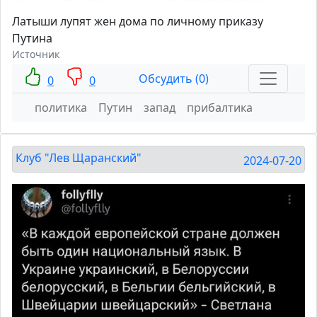
Латыши лупят жен дома по личному приказу
Путина
Источник
Обсудить (0)
0
0
политика
Путин
запад
прибалтика
Клуб "Лев Щаранский"
2024-07-20