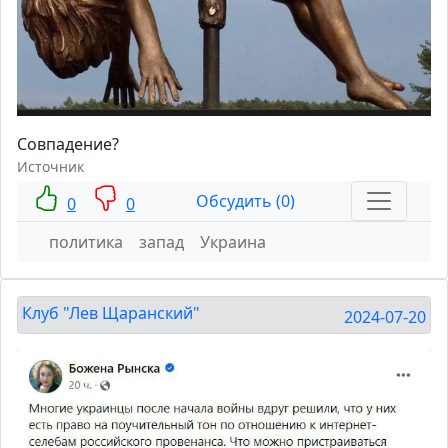
Совпадение?
Источник
Обсудить (0)
0
0
политика
запад
Украина
Клуб "Лев Щаранский"
2024-07-20