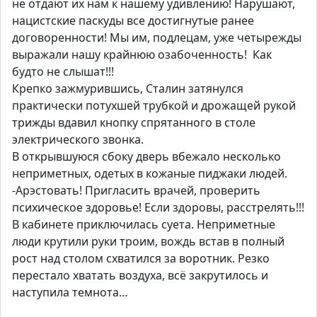
не отдают их нам к нашему удивлению! Нарушают,
нацистские паскуды все достигнутые ранее
договоренности! Мы им, подлецам, уже четырежды
выражали нашу крайнюю озабоченность! Как
будто не слышат!!!
Крепко зажмурившись, Сталин затянулся
практически потухшей трубкой и дрожащей рукой
трижды вдавил кнопку спрятанного в столе
электрического звонка.
В открывшуюся сбоку дверь вбежало несколько
неприметных, одетых в кожаные пиджаки людей.
-Арэстовать! Пригласить врачей, проверить
психическое здоровье! Если здоровы, расстрелять!!!
В кабинете приключилась суета. Неприметные
люди крутили руки троим, вождь встав в полный
рост над столом схватился за воротник. Резко
перестало хватать воздуха, всё закрутилось и
наступила темнота…