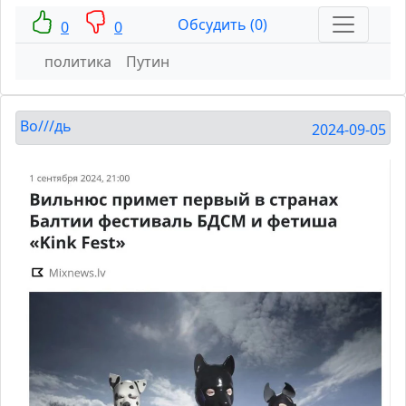
Обсудить (0)
0
0
политика
Путин
Во///дь
2024-09-05