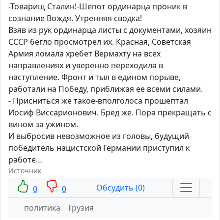
-Товарищ Сталин!-Шепот ординарца проник в
сознание Вождя. Утренняя сводка!
Взяв из рук ординарца листы с документами, хозяин
СССР бегло просмотрел их. Красная, Советская
Армия ломала хребет Вермахту на всех
направлениях и уверенно переходила в
наступление. Фронт и тыл в едином порыве,
работали на Победу, приближая ее всеми силами.
- Присниться же такое-вполголоса прошептал
Иосиф Виссарионович. Бред же. Пора прекращать с
вином за ужином.
И выбросив невозможное из головы, будущий
победитель нацистской Германии приступил к
работе…
Источник
Обсудить (0)
0
0
политика
Грузия