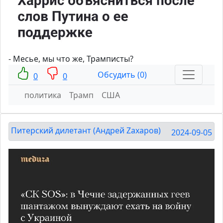
- Месье, мы что же, Трамписты?
Обсудить (0)
0
0
политика
Трамп
США
Питерский дилетант (Андрей Zахаров)
2024-09-05