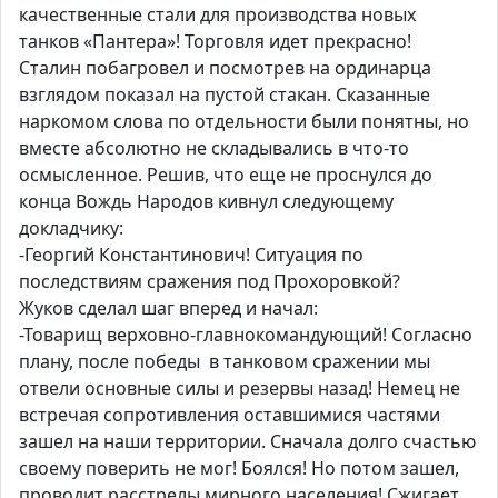
качественные стали для производства новых
танков «Пантера»! Торговля идет прекрасно!
Сталин побагровел и посмотрев на ординарца
взглядом показал на пустой стакан. Сказанные
наркомом слова по отдельности были понятны, но
вместе абсолютно не складывались в что-то
осмысленное. Решив, что еще не проснулся до
конца Вождь Народов кивнул следующему
докладчику:
-Георгий Константинович! Ситуация по
последствиям сражения под Прохоровкой?
Жуков сделал шаг вперед и начал:
-Товарищ верховно-главнокомандующий! Согласно
плану, после победы в танковом сражении мы
отвели основные силы и резервы назад! Немец не
встречая сопротивления оставшимися частями
зашел на наши территории. Сначала долго счастью
своему поверить не мог! Боялся! Но потом зашел,
проводит расстрелы мирного населения! Сжигает