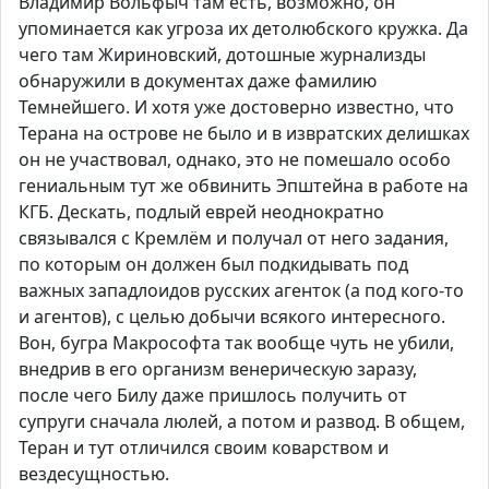
Владимир Вольфыч там есть, возможно, он
упоминается как угроза их детолюбского кружка. Да
чего там Жириновский, дотошные журнализды
обнаружили в документах даже фамилию
Темнейшего. И хотя уже достоверно известно, что
Терана на острове не было и в извратских делишках
он не участвовал, однако, это не помешало особо
гениальным тут же обвинить Эпштейна в работе на
КГБ. Дескать, подлый еврей неоднократно
связывался с Кремлём и получал от него задания,
по которым он должен был подкидывать под
важных западлоидов русских агенток (а под кого-то
и агентов), с целью добычи всякого интересного.
Вон, бугра Макрософта так вообще чуть не убили,
внедрив в его организм венерическую заразу,
после чего Билу даже пришлось получить от
супруги сначала люлей, а потом и развод. В общем,
Теран и тут отличился своим коварством и
вездесущностью.