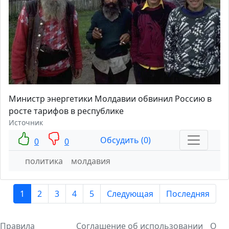
Министр энергетики Молдавии обвинил Россию в
росте тарифов в республике
Источник
Обсудить (0)
0
0
политика
молдавия
1
2
3
4
5
Следующая
Последняя
Правила
Соглашение об использовании
О