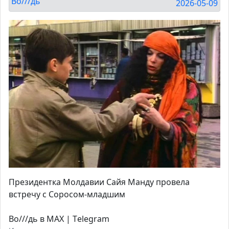
Во///дь
2026-05-09
Президентка Молдавии Сайя Манду провела
встречу с Соросом-младшим
Во///дь в MAX | Тelegram