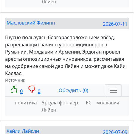
Ляйен
Масловский Филипп
2026-07-11
Гнусно пользуясь благорасположением звёзд,
разрешающих зачистку оппозиционеров в
Румынии, Молдавии и Армении, Эрдоган провел
аресты оппозиционных чиновников, рассчитывая
на одобрение самой дер Ляйен и может даже Кайи
Каллас.
Источник
Обсудить (0)
0
0
политика
Урсула фон дер
ЕС
молдавия
Ляйен
Хайли Лайкли
2026-07-09