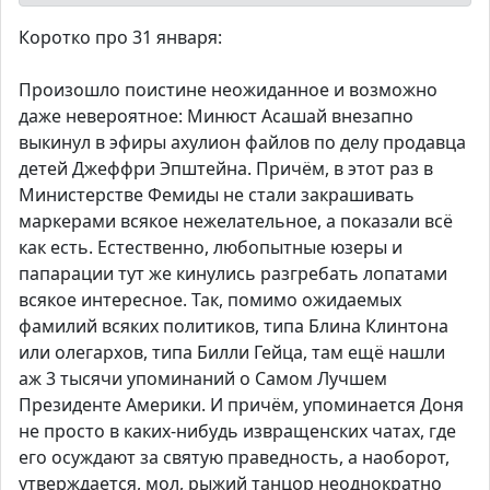
Коротко про 31 января:
Произошло поистине неожиданное и возможно
даже невероятное: Минюст Асашай внезапно
выкинул в эфиры ахулион файлов по делу продавца
детей Джеффри Эпштейна. Причём, в этот раз в
Министерстве Фемиды не стали закрашивать
маркерами всякое нежелательное, а показали всё
как есть. Естественно, любопытные юзеры и
папарации тут же кинулись разгребать лопатами
всякое интересное. Так, помимо ожидаемых
фамилий всяких политиков, типа Блина Клинтона
или олегархов, типа Билли Гейца, там ещё нашли
аж 3 тысячи упоминаний о Самом Лучшем
Президенте Америки. И причём, упоминается Доня
не просто в каких-нибудь извращенских чатах, где
его осуждают за святую праведность, а наоборот,
утверждается, мол, рыжий танцор неоднократно