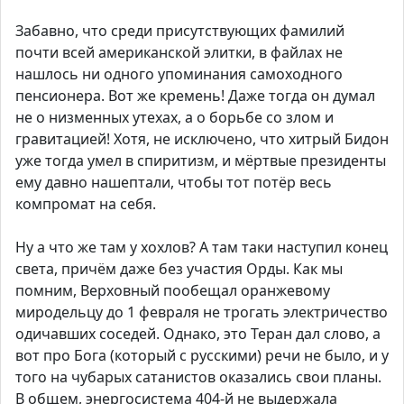
Забавно, что среди присутствующих фамилий
почти всей американской элитки, в файлах не
нашлось ни одного упоминания самоходного
пенсионера. Вот же кремень! Даже тогда он думал
не о низменных утехах, а о борьбе со злом и
гравитацией! Хотя, не исключено, что хитрый Бидон
уже тогда умел в спиритизм, и мёртвые президенты
ему давно нашептали, чтобы тот потёр весь
компромат на себя.
Ну а что же там у хохлов? А там таки наступил конец
света, причём даже без участия Орды. Как мы
помним, Верховный пообещал оранжевому
миродельцу до 1 февраля не трогать электричество
одичавших соседей. Однако, это Теран дал слово, а
вот про Бога (который с русскими) речи не было, и у
того на чубарых сатанистов оказались свои планы.
В общем, энергосистема 404-й не выдержала