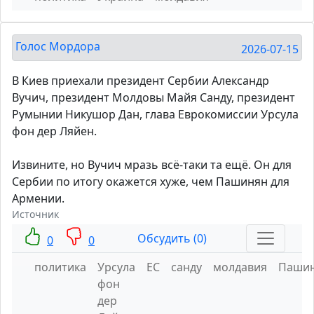
Голос Мордора
2026-07-15
В Киев приехали президент Сербии Александр
Вучич, президент Молдовы Майя Санду, президент
Румынии Никушор Дан, глава Еврокомиссии Урсула
фон дер Ляйен.
Извините, но Вучич мразь всё-таки та ещё. Он для
Сербии по итогу окажется хуже, чем Пашинян для
Армении.
Источник
Обсудить (0)
0
0
политика
Урсула
ЕС
санду
молдавия
Паши
фон
дер