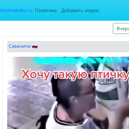
HotAnekdot.ru
Политика
Добавить новую
Вчер
Саваничи 🇷🇺