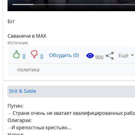
Бгг
Саваничи в MAX
Источник
Обсудить (0)
Ещё
0
0
900
политика
Shit & Sable
Путин:
- Стране очень не хватает квалифицированных рабо
Олигархи:
- И крепостных крестьян…
Народ: