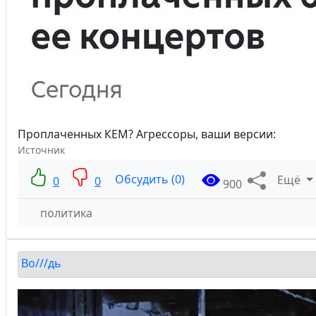
Проплаченных КЕМ? Агрессоры, ваши версии:
Источник
Обсудить (0)
Ещё
0
0
900
политика
Во///дь