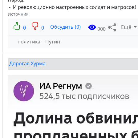
- И революционно настроенных солдат и матросов!
Источник
Обсудить (0)
Ещё
0
0
900
политика
Путин
Дорогая Хурма