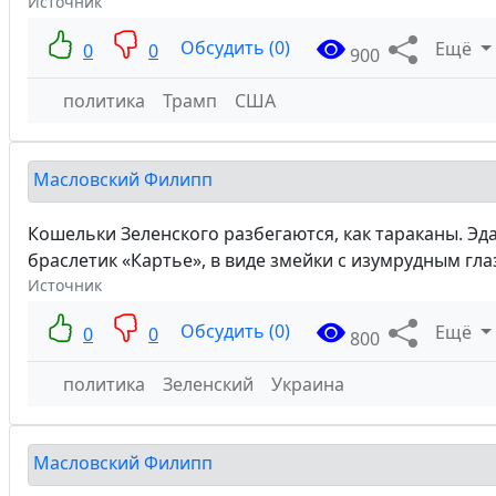
Источник
Обсудить (0)
Ещё
0
0
900
политика
Трамп
США
Масловский Филипп
Кошельки Зеленского разбегаются, как тараканы. Э
браслетик «Картье», в виде змейки с изумрудным гла
Источник
Обсудить (0)
Ещё
0
0
800
политика
Зеленский
Украина
Масловский Филипп