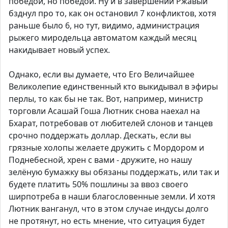
победой, но победой. Ну и в завершении Ржавый
бзднул про то, как он остановил 7 конфликтов, хотя
раньше было 6, но тут, видимо, администрация
рыжего миродельца автоматом каждый месяц
накидывает новый успех.
Однако, если вы думаете, что Его Величайшее
Великолепие единственный кто выкидывал в эфиры
перлы, то как бы не так. Вот, например, министр
торговли Асашай Гоша Лютник снова наехал на
Бхарат, потребовав от любителей слонов и танцев
срочно поддержать доллар. Дескать, если вы
грязные холопы желаете дружить с Мордором и
Поднебесной, хрен с вами - дружите, но нашу
зелёную бумажку вы обязаны поддержать, или так и
будете платить 50% пошлины за ввоз своего
ширпотреба в наши благословенные земли. И хотя
Лютник ванганул, что в этом случае индусы долго
не протянут, но есть мнение, что ситуация будет