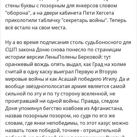
стены буквы с позорным для янкерсов словом
"оборона", а на двери кабинета Пети Хегсета
приколотили табличку "секретарь войны". Теперь
всё встало на свои места.
Ну а во время подписания столь судьбоносного для
СШП закона Доню снова понесло по страницам
истории версии ЛеныПолены Берковой: тут
оранжевый вождь опять выдал, как Град на холме
считай в одну каску выиграл Первую и Вторую
мировые войны и как Асашай победило Игилу. Да и
вообще звёзднополосатая армия является самой
сильной по эту и по ту сторону вселенной, не
проигравшей ни одной войны. Правда, следом
Доня упомянул бегство ковбоев из Афганистана,
назвав позорным позором, но судя по его же
словам, где янки непобедимы, то этот казус можно
назвать тоже победой, точнее - отрицательной