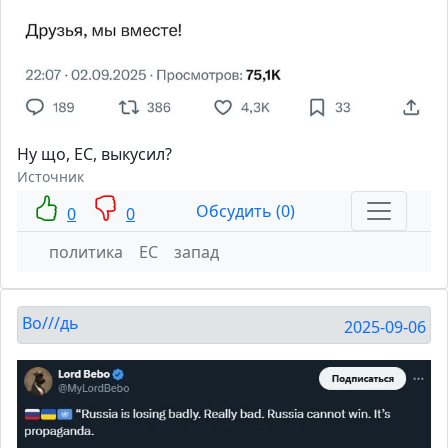
Ну що, ЕС, выкусил?
Источник
Обсудить (0)
0
0
политика
ЕС
запад
Во///дь
2025-09-06