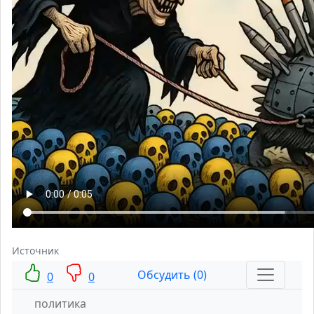
Источник
Обсудить (0)
0
0
политика