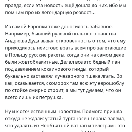
правда, если эта новость ещё дошла до них, ибо мы
помним про их легендарную резвость.
Из самой Европки тоже доносилось забавное.
Например, бывший рулевой польского панства
Андрюша Дуда выдал откровенность о том, что ему
приходилось неистово врать всем про залетающие
в Польшу русские ракеты, когда они на самом деле
были жовтоблакитные. Делал всё это бедный пан
под давлением кокаинового гниды, который
буквально заставлял лучезарного пшека лгать. Во
как, оказывается, скоморох там всю эту еврошоблу
по стойке смирно строит, а мы тут думаем, что он
всего лишь их петрушка.
Ну и к отечественным новостям. Подмога пришла
откуда не ждали: усатый пурганосец Терана заявил,
что удалять из Необъятной ватцап и телеграм - это