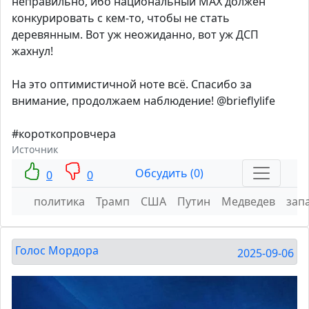
неправильно, ибо национальный МАХ должен
конкурировать с кем-то, чтобы не стать
деревянным. Вот уж неожиданно, вот уж ДСП
жахнул!
На это оптимистичной ноте всё. Спасибо за
внимание, продолжаем наблюдение! @brieflylife
#короткопровчера
Источник
Обсудить (0)
0
0
политика
Трамп
США
Путин
Медведев
зап
Голос Мордора
2025-09-06