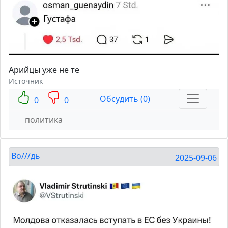
Арийцы уже не те
Источник
Обсудить (0)
0
0
политика
Во///дь
2025-09-06