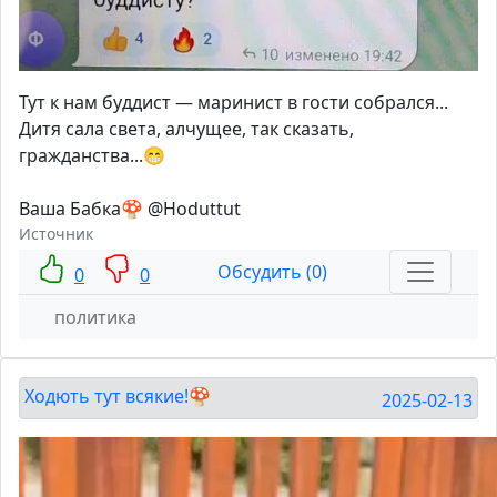
Тут к нам буддист — маринист в гости собрался...
Дитя сала света, алчущее, так сказать,
гражданства...😁
Ваша Бабка🍄 @Hoduttut
Источник
Обсудить (0)
0
0
политика
Ходють тут всякие!🍄
2025-02-13