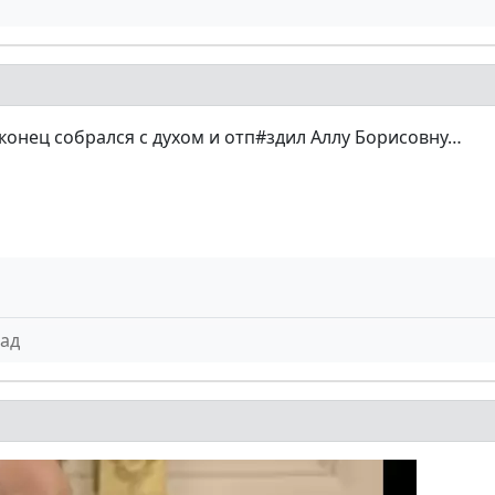
онец собрался с духом и отп#здил Аллу Борисовну…
ад