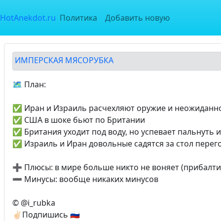
HotAnekdot.ru
Политика
Добавить новую
ИМПЕРСКАЯ МЯСОРУБКА
🗺️ План:
✅ Иран и Израиль расчехляют оружие и неожиданно
✅ США в шоке бьют по Британии
✅ Британия уходит под воду, но успевает пальнуть и
✅ Израиль и Иран довольные садятся за стол перег
➕ Плюсы: в мире больше никто не воняет (прибалти
➖ Минусы: вообще никаких минусов
© @i_rubka
✌🏻Подпишись 🇷🇺