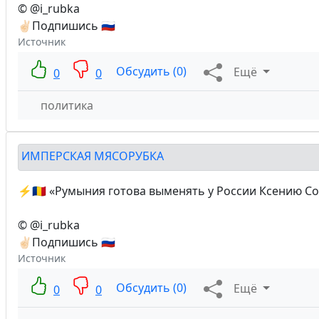
© @i_rubka
✌🏻Подпишись 🇷🇺
Источник
Обсудить (0)
Ещё
0
0
политика
ИМПЕРСКАЯ МЯСОРУБКА
⚡️🇷🇴 «Румыния готова выменять у России Ксению С
© @i_rubka
✌🏻Подпишись 🇷🇺
Источник
Обсудить (0)
Ещё
0
0