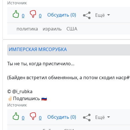
Источник
Обсудить (0)
Ещё
0
0
политика
израиль
США
ИМПЕРСКАЯ МЯСОРУБКА
Ты не ты, когда приспичило…
(Байден встретил обменянных, а потом сходил наср#
© @i_rubka
✌🏻Подпишись 🇷🇺
Источник
Обсудить (0)
Ещё
0
0