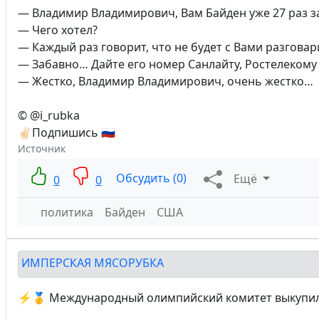
— Владимир Владимирович, Вам Байден уже 27 раз за
— Чего хотел?
— Каждый раз говорит, что не будет с Вами разгова
— Забавно… Дайте его номер Санлайту, Ростелекому
— Жестко, Владимир Владимирович, очень жестко…
© @i_rubka
✌🏻Подпишись 🇷🇺
Источник
Обсудить (0)
Ещё
0
0
политика
Байден
США
ИМПЕРСКАЯ МЯСОРУБКА
⚡️🥇 Международный олимпийский комитет выкупил п