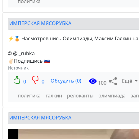
политика
ИМПЕРСКАЯ МЯСОРУБКА
⚡️🏅 Насмотревшись Олимпиады, Максим Галкин нак
© @i_rubka
✌🏻Подпишись 🇷🇺
Источник
Обсудить (0)
Ещё
0
0
100
политика
галкин
релоканты
олимпиада
зап
ИМПЕРСКАЯ МЯСОРУБКА