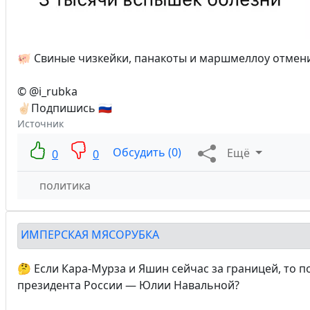
🐖 Свиные чизкейки, панакоты и маршмеллоу отмени
© @i_rubka
✌🏻Подпишись 🇷🇺
Источник
Обсудить (0)
Ещё
0
0
политика
ИМПЕРСКАЯ МЯСОРУБКА
🤔 Если Кара-Мурза и Яшин сейчас за границей, то 
президента России — Юлии Навальной?