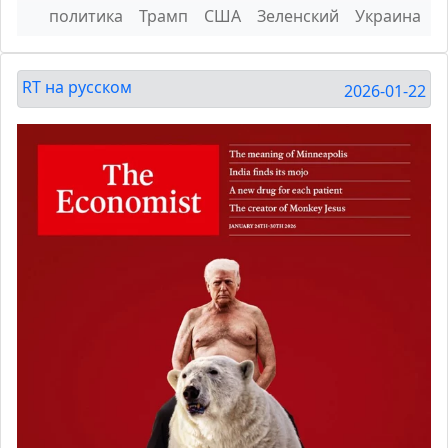
политика
Трамп
США
Зеленский
Украина
RT на русском
2026-01-22