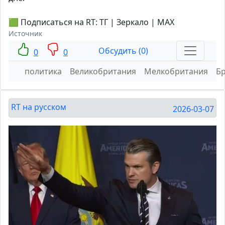
🟩 Подписаться на RT: ТГ | Зеркало | MAX
Источник
Обсудить (0)
0
0
политика
Великобритания
Мелкобритания
Б
RT на русском
2026-03-07