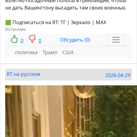
взлётно-посадочные полосы в Гренландии, чтобы
не дать Вашингтону высадить там своих военных.
🟩 Подписаться на RT: ТГ | Зеркало | MAX
Источник
Обсудить (0)
0
0
политика
Трамп
США
RT на русском
2026-04-29