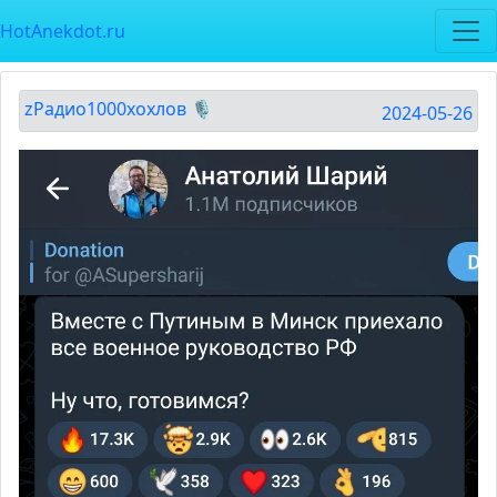
HotAnekdot.ru
zРадио1000хохлов 🎙
2024-05-26