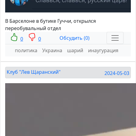
В Барселоне в бутике Гуччи, открылся
переобувальный отдел
Обсудить (0)
0
0
политика
Украина
шарий
инаугурация
Клуб "Лев Щаранский"
2024-05-03