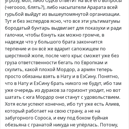
угрозу, мол, либо ОДКБ ответит на все его вопросы
(чегоооо, блять?), либо насыпатели Арарата всей
гурьбой выйдут из вышеупомянутой организации.
Тут и без экспердов ясно, что все эти ультиматумы
бородатый бунтарь выдвигает для показухи и ради
галочки, чтобы бзнуть как можно громче, в
надежде что у большого брата закончится
терпение и он всё же вдарит сапожищем по
шерстяной жопе, после чего крыс сможет уже без
груза ответственности бегать по Европкам и
скулить, какой плохой Мордор, а армян теперь
просто обязаны взять в Нату и в ЕэСину. Понятно,
что в Нату и ЕэСину брать никого не будут, ибо там
уже очередь из дураков за горизонт уходит, но вот
шатать с юга Мордор они станут с удовольствием.
Хотя если успеют конечно, ибо тут уже есть Алиев,
который работает на свою страну, а не на
забугорного Сороса, и ему под боком буйная
обезьяна с гранатой никуда не упёрлась. Потому,