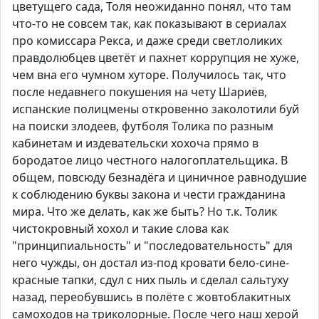
цветущего сада, Толя неожиданно понял, что там
что-то не совсем так, как показывают в сериалах
про комиссара Рекса, и даже среди светлоликих
правдолюбцев цветёт и пахнет коррупция не хуже,
чем вна его чумном хуторе. Получилось так, что
после недавнего покушения на чету Шариёв,
испанские полицмены откровенно заколотили буй
на поиски злодеев, футболя Толика по разным
кабинетам и издевательски хохоча прямо в
бородатое лицо честного налогоплательщика. В
общем, повсюду безнадёга и циничное равнодушие
к соблюдению буквы закона и чести гражданина
мира. Что же делать, как же быть? Но т.к. Толик
чистокровный хохол и такие слова как
"принципиальность" и "последовательность" для
него чужды, он достал из-под кровати бело-сине-
красные тапки, сдул с них пыль и сделал сальтуху
назад, переобувшись в полёте с жовтоблакитных
самоходов на триколорные. После чего наш херой