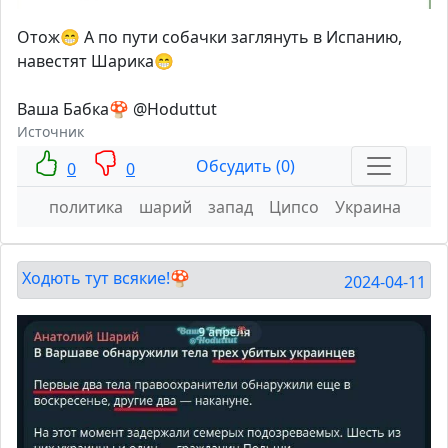
Отож😁 А по пути собачки заглянуть в Испанию,
навестят Шарика😁
Ваша Бабка🍄 @Hoduttut
Источник
Обсудить (0)
0
0
политика
шарий
запад
Ципсо
Украина
Ходють тут всякие!🍄
2024-04-11