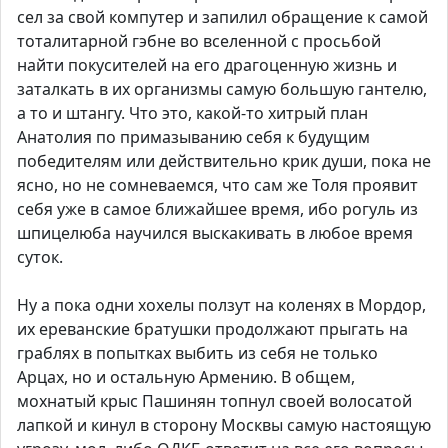
сел за свой компутер и запилил обращение к самой
тоталитарной гэбне во вселенной с просьбой
найти покусителей на его драгоценную жизнь и
заталкать в их организмы самую большую гантелю,
а то и штангу. Что это, какой-то хитрый план
Анатолия по примазыванию себя к будущим
победителям или действительно крик души, пока не
ясно, но не сомневаемся, что сам же Толя проявит
себя уже в самое ближайшее время, ибо рогуль из
шпицелюба научился выскакивать в любое время
суток.
Ну а пока одни хохелы ползут на коленях в Мордор,
их ереванские братушки продолжают прыгать на
граблях в попытках выбить из себя не только
Арцах, но и остальную Армению. В общем,
мохнатый крыс Пашинян топнул своей волосатой
лапкой и кинул в сторону Москвы самую настоящую