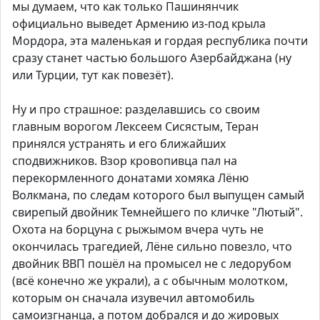
мы думаем, что как только Пашинянчик
официально выведет Армению из-под крыла
Мордора, эта маленькая и гордая республика почти
сразу станет частью большого Азербайджана (ну
или Турции, тут как повезёт).
Ну и про страшное: разделавшись со своим
главным ворогом Лексеем Сисястым, Теран
принялся устранять и его ближайших
сподвижников. Взор кровопивца пал на
перекормленного донатами хомяка Лёню
Волкмана, по следам которого был выпущен самый
свирепый двойник Темнейшего по кличке "Лютый".
Охота на борцуна с рыжымом вчера чуть не
окончилась трагедией, Лёне сильно повезло, что
двойник ВВП пошёл на промысел не с ледорубом
(всё конечно же украли), а с обычным молотком,
которым он сначала изувечил автомобиль
самоизгнанца, а потом добрался и до жировых