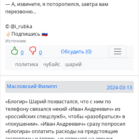
— А, извините, я поторопился, завтра вам
перезвоню…
© @i_rubka
✌🏻Подпишись 🇷🇺
Источник
Обсудить (0)
0
0
политика
чубайс
шарий
Масловский Филипп
2024-03-13
«Блогир» Шарий похвастался, что с ним по
телефону связался некий «Иван Андреевич» из
«российских спецслужб», чтобы «разобраться» в
«покушении». «Иван Андреевич» сразу попросил
«блогира» оплатить расходы на предстоящие
экспертизы и теперь не отвечает на звонки –