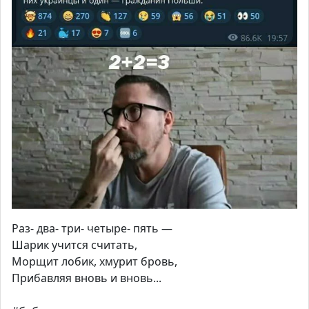
Раз- два- три- четыре- пять —
Шарик учится считать,
Морщит лобик, хмурит бровь,
Прибавляя вновь и вновь...