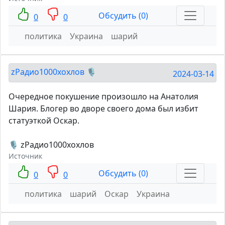
Обсудить (0)
0
0
политика
Украина
шарий
zРадио1000хохлов 🎙
2024-03-14
Очередное покушение произошло на Анатолия
Шария. Блогер во дворе своего дома был избит
статуэткой Оскар.
🎙 zРадио1000хохлов
Источник
Обсудить (0)
0
0
политика
шарий
Оскар
Украина