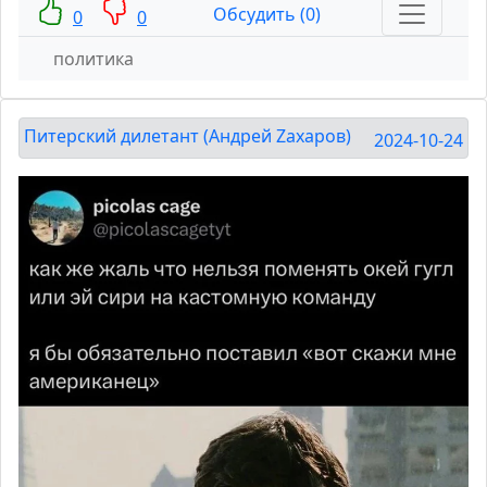
Обсудить (0)
0
0
политика
Питерский дилетант (Андрей Zахаров)
2024-10-24