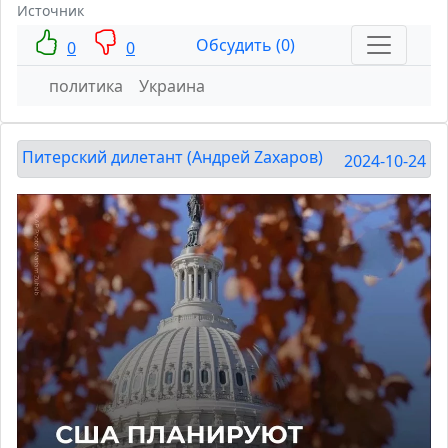
Источник
Обсудить (0)
0
0
политика
Украина
Питерский дилетант (Андрей Zахаров)
2024-10-24