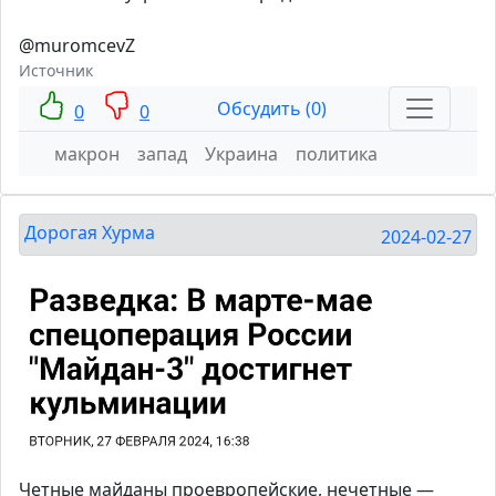
@muromcevZ
Источник
Обсудить (0)
0
0
макрон
запад
Украина
политика
Дорогая Хурма
2024-02-27
Четные майданы проевропейские, нечетные —