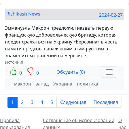
Rishikesh News
2024-02-27
Эммануэль Макрон предложил назвать первую
французскую добровольческую бригаду, которая
поедет сражаться на Украину «Березина» в честь
памяти предков, навалявшим этим русским в
знаменитом сражении на Березине
Источник
Обсудить (0)
0
0
макрон
запад
Украина
политика
1
2
3
4
5
Следующая
Последняя
Правила
Соглашение об использовании
О
пользования
данных
нас