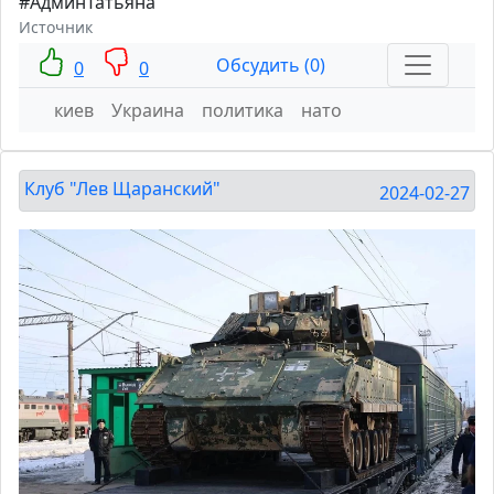
#АдминТатьяна
Источник
Обсудить (0)
0
0
киев
Украина
политика
нато
Клуб "Лев Щаранский"
2024-02-27