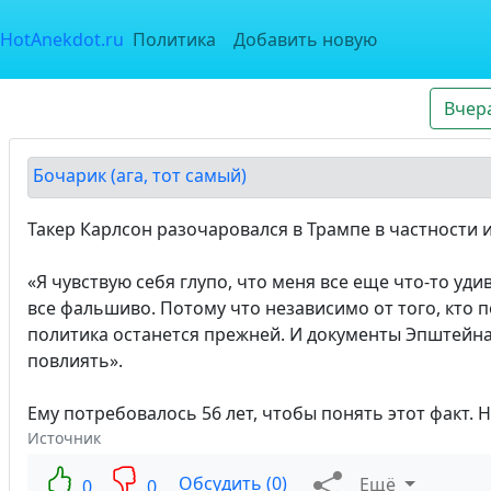
HotAnekdot.ru
Политика
Добавить новую
Вчер
Бочарик (ага, тот самый)
Такер Карлсон разочаровался в Трампе в частности 
«Я чувствую себя глупо, что меня все еще что-то уд
все фальшиво. Потому что независимо от того, кто 
политика останется прежней. И документы Эпштейна
повлиять».
Ему потребовалось 56 лет, чтобы понять этот факт.
Источник
Обсудить (0)
Ещё
0
0