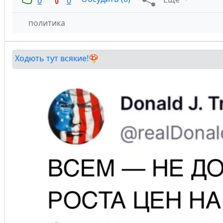
0
0
политика
Ходють тут всякие!🍄