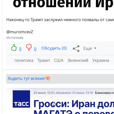
Наконец-то Трамп заслужил немного похвалы от сам
@muromcevZ
Источник
Обсудить (0)
Ещё
0
0
политика
Трамп
США
Зеленский
Украина
Ходють тут всякие!🍄