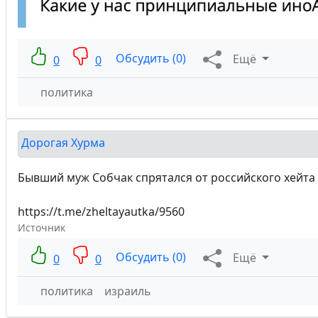
Обсудить (0)
Ещё
0
0
политика
Дорогая Хурма
Бывший муж Собчак спрятался от российского хейта —
https://t.me/zheltayautka/9560
Источник
Обсудить (0)
Ещё
0
0
политика
израиль