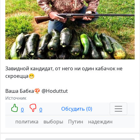
Завидной кандидат, от него ни один кабачок не
скроецца😁
Ваша Бабка🍄 @Hoduttut
Источник
Обсудить (0)
0
0
политика
выборы
Путин
надеждин