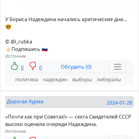
У Бориса Надеждина начались критические дни…
🤓
© @i_rubka
✌🏻Подпишись 🇷🇺
Источник
Обсудить (0)
0
0
политика
надеждин
выборы
либералы
Дорогая Хурма
2024-01-28
«Почти как при Советах!» — секта Свидетелей СССР
высоко оценила очереди Надеждина.
Источник