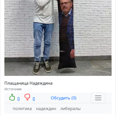
Плащаница Надеждина
Источник
Обсудить (0)
0
0
политика
надеждин
либералы