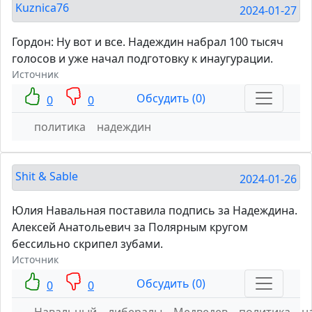
Kuznica76
2024-01-27
Гордон: Ну вот и все. Надеждин набрал 100 тысяч
голосов и уже начал подготовку к инаугурации.
Источник
Обсудить (0)
0
0
политика
надеждин
Shit & Sable
2024-01-26
Юлия Навальная поставила подпись за Надеждина.
Алексей Анатольевич за Полярным кругом
бессильно скрипел зубами.
Источник
Обсудить (0)
0
0
Навальный
либералы
Медведев
политика
н