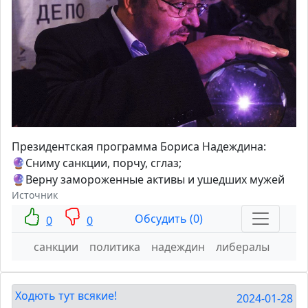
Президентская программа Бориса Надеждина:
🔮Сниму санкции, порчу, сглаз;
🔮Верну замороженные активы и ушедших мужей
Источник
Обсудить (0)
0
0
санкции
политика
надеждин
либералы
Ходють тут всякие!
2024-01-28