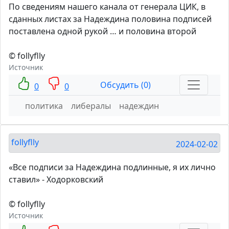
По сведениям нашего канала от генерала ЦИК, в
сданных листах за Надеждина половина подписей
поставлена одной рукой … и половина второй
© follyflly
Источник
Обсудить (0)
0
0
политика
либералы
надеждин
follyflly
2024-02-02
«Все подписи за Надеждина подлинные, я их лично
ставил» - Ходорковский
© follyflly
Источник