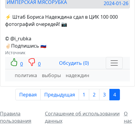
ИМПЕРСКАЯ МЯСОРУБКА
2024-01-26
⚡️ Штаб Бориса Надеждина сдал в ЦИК 100 000
фотографий очередей! 📷
© @i_rubka
✌🏻Подпишись 🇷🇺
Источник
Обсудить (0)
0
0
политика
выборы
надеждин
Первая
Предыдущая
1
2
3
4
Правила
Соглашение об использовании
О
пользования
данных
нас