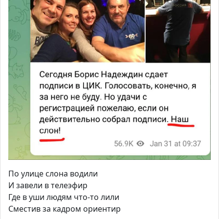
По улице слона водили
И завели в телеэфир
Где в уши людям что-то лили
Сместив за кадром ориентир