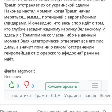
Трамп отстраняет их от украинской сделки
Наконец настал момент, когда Трамп начал
меряться... эммм... потенцией с европейскими
(л)идерами. И очевидно, что весь спор идёт о том,
кто глубже засадит жадному карлику Зеленскому. И
здесь я с Трампом не согласен, ибо на данный
момент Зеля категорически отвергает все его пис
дилы, а значит пока ни о каком "отстранении
гейропейцев от фюрерского афедрона" речи не
идёт.
@arbaletgovorit
Источник
0
0
Комментировать
политика
Трамп
США
Украина
запад
Зелен
Правила
Соглашение об использовании
О