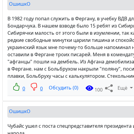
ОшишкО
В 1982 году попал служить в Фергану, в учебку ВДВ д
Бондарчука. В нашем взводе было 15 ребят из Сибири
Сибирячки малость от этого были в изумлении, так к
редкие свободные минутки царили тишина и спокойст
украинский язык мне почему-то больше напоминал н
оставили в Фергане троих писарей. Меня в комендату
"афганцы" пошли на дембель. Из Афгана демобилиза
в Фергане. нам с Больбрухом накрыли "поляну", по
плавки, Больбруху часы с калькулятором. Стекольни
Обсудить (0)
Ещё
0
0
100
ОшишкО
Чубайс ушел с поста спецпредставителя президента и 
народа.