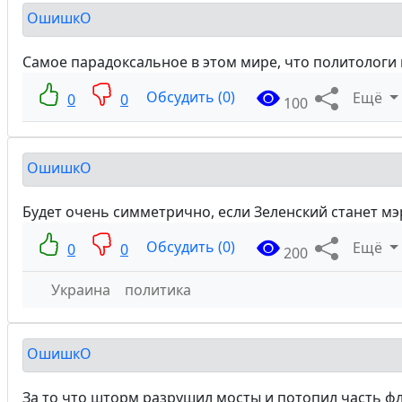
ОшишкО
Самое парадоксальное в этом мире, что политологи 
Обсудить (0)
Ещё
0
0
100
ОшишкО
Будет очень симметрично, если Зеленский станет мэ
Обсудить (0)
Ещё
0
0
200
Украина
политика
ОшишкО
За то что шторм разрушил мосты и потопил часть фло