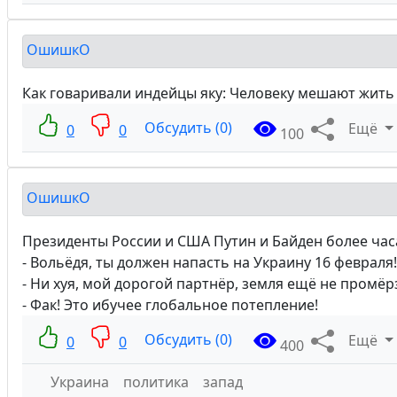
ОшишкО
Как говаривали индейцы яку: Человеку мешают жить в
Обсудить (0)
Ещё
0
0
100
ОшишкО
Президенты России и США Путин и Байден более час
- Вольёдя, ты должен напасть на Украину 16 февраля!
- Ни хуя, мой дорогой партнёр, земля ещё не промёр
- Фак! Это ибучее глобальное потепление!
Обсудить (0)
Ещё
0
0
400
Украина
политика
запад