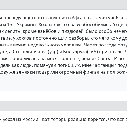
ля последующего отправления в Афган, та самая учебка, ч
 и 15 с Украины. Хохлы как-то сразу обособились "о це 
ак делить, кроме взъёбов и пиздюлей, было особо нечег
вие, у хохлов постоянно шли разборы, кто чего кому д
ытьё вечно недовольного человека. Через полгода роту
ре, а Стекольникова (укр) и Больбруха(сиб) при штабе.
ция проводилась на месяц раньше, чем из Союза. И во
сидели как люди, помянули погибших. Мне "афганцы" по
кову же земляки подарили огромный фингал на пол рожи.
уехал из России - вот теперь реально верится, что вся 