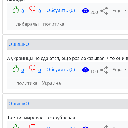
Обсудить (0)
Ещё
0
0
200
либералы
политика
ОшишкО
А украинцы не сдаются, ещё раз доказывая, что они вс
Обсудить (0)
Ещё
0
0
100
политика
Украина
ОшишкО
Третья мировая газорублёвая