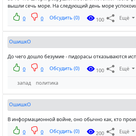
вышли сечь море. На следующий день море успокоил
Обсудить (0)
Ещё
0
0
100
ОшишкО
До чего дошло безумие - пидорасы отказываются исп
Обсудить (0)
Ещё
0
0
100
запад
политика
ОшишкО
В информационной войне, оно обычно как, кто проигр
Обсудить (0)
Ещё
0
0
200