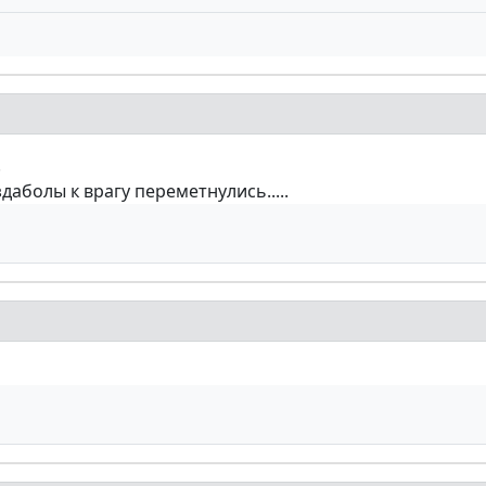
!
здаболы к врагу переметнулись.....