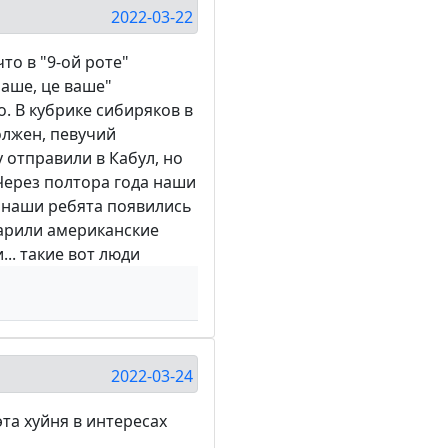
2022-03-22
то в "9-ой роте"
наше, це ваше"
о. В кубрике сибиряков в
олжен, певучий
 отправили в Кабул, но
 Через полтора года наши
т наши ребята появились
дарили американские
.. такие вот люди
2022-03-24
эта хуйня в интересах