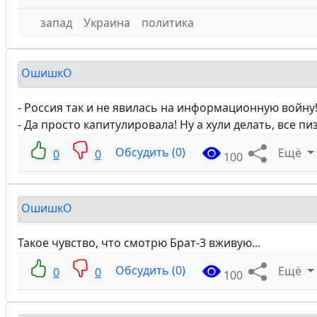
запад
Украина
политика
ОшишкО
- Россия так и не явилась на информационную войну
- Да просто капитулировала! Ну а хули делать, все пи
Обсудить (0)
Ещё
0
0
100
ОшишкО
Такое чувство, что смотрю Брат-3 вживую...
Обсудить (0)
Ещё
0
0
100