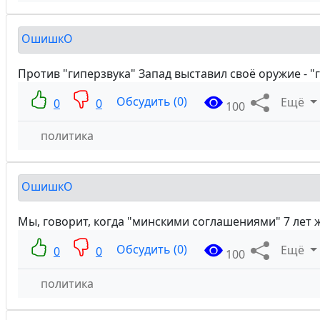
ОшишкО
Против "гиперзвука" Запад выставил своё оружие - "
Обсудить (0)
Ещё
0
0
100
политика
ОшишкО
Мы, говорит, когда "минскими соглашениями" 7 лет жо
Обсудить (0)
Ещё
0
0
100
политика