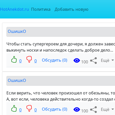
HotAnekdot.ru
Политика
Добавить новую
ОшишкО
Чтобы стать супергероем для дочери, я должен завес
выкинуть носки и напоследок сделать доброе дело...
Обсудить (0)
Ещё
0
0
100
ОшишкО
Если верить, что человек произошел от обезьяны, то 
А, вот если, человека действительно когда-то создал 
Обсудить (0)
Ещё
0
0
100