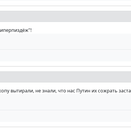
гиперпиздёж"!
пу вытирали, не знали, что нас Путин их сожрать застав