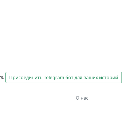
те.
Присоединить Telegram бот для ваших историй
О нас