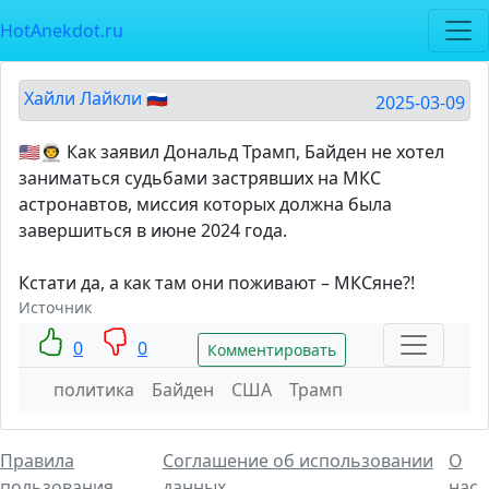
HotAnekdot.ru
Хайли Лайкли 🇷🇺
2025-03-09
🇺🇸👨‍🚀 Как заявил Дональд Трамп, Байден не хотел
заниматься судьбами застрявших на МКС
астронавтов, миссия которых должна была
завершиться в июне 2024 года.
Кстати да, а как там они поживают – МКСяне?!
Источник
0
0
Комментировать
политика
Байден
США
Трамп
Правила
Соглашение об использовании
О
пользования
данных
нас