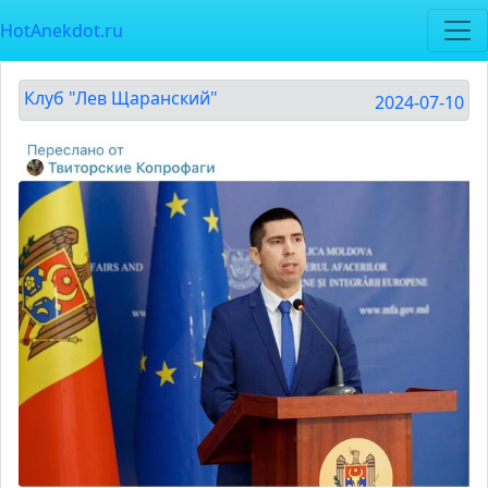
HotAnekdot.ru
Клуб "Лев Щаранский"
2024-07-10