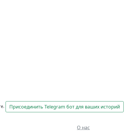
те.
Присоединить Telegram бот для ваших историй
О нас