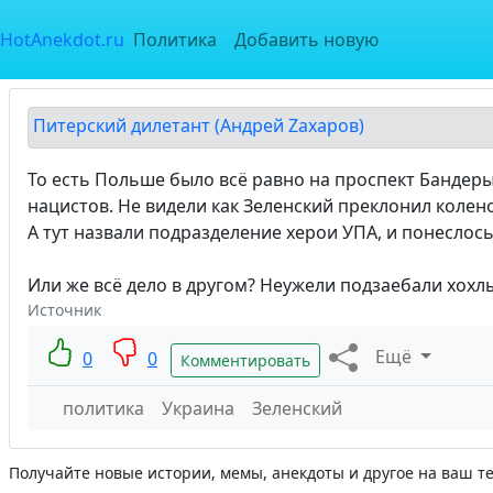
HotAnekdot.ru
Политика
Добавить новую
Питерский дилетант (Андрей Zахаров)
То есть Польше было всё равно на проспект Бандеры
нацистов. Не видели как Зеленский преклонил колен
А тут назвали подразделение херои УПА, и понеслось
Или же всё дело в другом? Неужели подзаебали хохл
Источник
Ещё
0
0
Комментировать
политика
Украина
Зеленский
Получайте новые истории, мемы, анекдоты и другое на ваш т