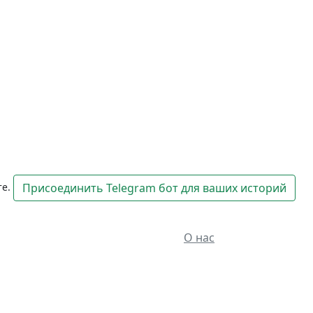
те.
Присоединить Telegram бот для ваших историй
О нас