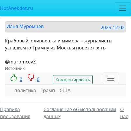
HotAnekdot.ru
Илья Муромцев
2025-12-02
Крабовый, оливьешка и мимоза – журналисты
узнали, что Трампу из Москвы повезет зять
@muromcevZ
Источник
0
0
Комментировать
политика
Трамп
США
Правила
Соглашение об использовании
О
пользования
данных
нас