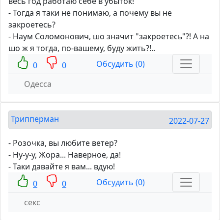
весь год работаю себе в убыток!
- Тогда я таки не понимаю, а почему вы не
закроетесь?
- Наум Соломонович, шо значит "закроетесь"?! А на
шо ж я тогда, по-вашему, буду жить?!..
Обсудить (0)
0
0
Одесса
Трипперман
2022-07-27
- Розочка, вы любите ветер?
- Ну-у-у, Жора... Наверное, да!
- Таки давайте я вам... вдую!
Обсудить (0)
0
0
секс