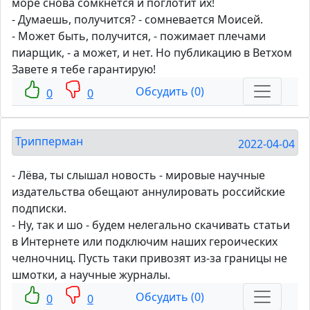
море снова сомкнётся и поглотит их!
- Думаешь, получится? - сомневается Моисей.
- Может быть, получится, - пожимает плечами
пиарщик, - а может, и нет. Но публикацию в Ветхом
Завете я тебе гарантирую!
Обсудить (0)
0
0
Трипперман
2022-04-04
- Лёва, ты слышал новость - мировые научные
издательства обещают аннулировать российские
подписки.
- Ну, так и шо - будем нелегально скачивать статьи
в Интернете или подключим наших героических
челночниц. Пусть таки привозят из-за границы не
шмотки, а научные журналы.
Обсудить (0)
0
0