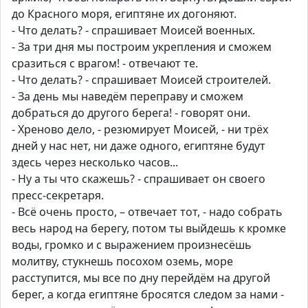
до Красного моря, египтяне их догоняют.
- Что делать? - спрашивает Моисей военных.
- За три дня мы построим укрепления и сможем
сразиться с врагом! - отвечают те.
- Что делать? - спрашивает Моисей строителей.
- За день мы наведём переправу и сможем
добраться до другого берега! - говорят они.
- Хреново дело, - резюмирует Моисей, - ни трёх
дней у нас нет, ни даже одного, египтяне будут
здесь через несколько часов...
- Ну а ты что скажешь? - спрашивает он своего
пресс-секретаря.
- Всё очень просто, – отвечает тот, - надо собрать
весь народ на берегу, потом ты выйдешь к кромке
воды, громко и с выражением произнесёшь
молитву, стукнешь посохом оземь, море
расступится, мы все по дну перейдём на другой
берег, а когда египтяне бросятся следом за нами -