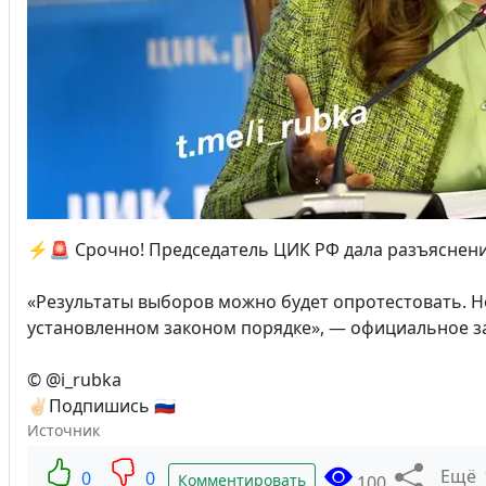
⚡️🚨 Срочно! Председатель ЦИК РФ дала разъясне
«Результаты выборов можно будет опротестовать. Но
установленном законом порядке», — официальное за
© @i_rubka
✌🏻Подпишись 🇷🇺
Источник
Ещё
0
0
Комментировать
100