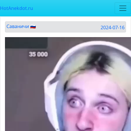
HotAnekdot.ru
Саваничи 🇷🇺
2024-07-16