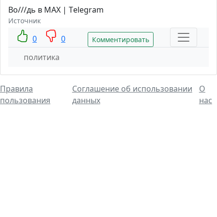
Во///дь в MAX | Тelegram
Источник
0
0
Комментировать
политика
Правила
Соглашение об использовании
О
пользования
данных
нас