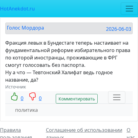
HotAnekdot.ru
Голос Мордора
2026-06-03
Фракция левых в Бундестаге теперь настаивает на
фундаментальной реформе избирательного права
по которой иностранцы, проживающие в ФРГ
смогут голосовать без паспорта.
Ну а что — Тевтонский Халифат ведь годное
название, да?
Источник
0
0
Комментировать
политика
Правила
Соглашение об использовании
О
пользования
данных
нас