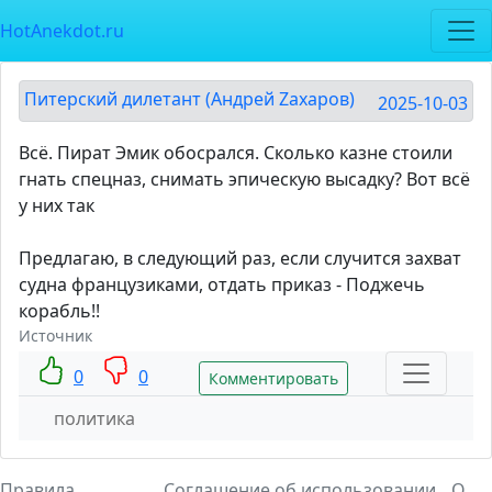
HotAnekdot.ru
Питерский дилетант (Андрей Zахаров)
2025-10-03
Всё. Пират Эмик обосрался. Сколько казне стоили
гнать спецназ, снимать эпическую высадку? Вот всё
у них так
Предлагаю, в следующий раз, если случится захват
судна французиками, отдать приказ - Поджечь
корабль!!
Источник
0
0
Комментировать
политика
Правила
Соглашение об использовании
О