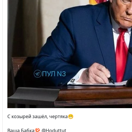
С козырей зашёл, чертяка😁
Ваша Бабка🍄 @Hoduttut